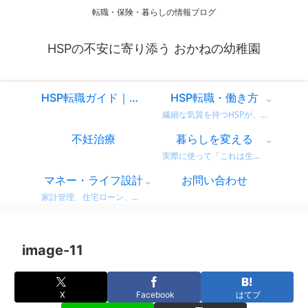
転職・保険・暮らしの情報ブログ
HSPの不安に寄り添う おかねの幼稚園
HSP転職ガイド｜仕事を変えるべきか迷ったときに読む、共感と気づきのスタートページ
HSP転職・働き方
繊細な気質を持つHSPが、自分に合った働き方を見つけるための情報をまとめています。 営業職での転職体験談や、向いている仕事・避けたい職場の特徴など、リアルな視点からお届け。 「もう我慢しない」働き方を一緒に考えてみませんか？
不妊治療
暮らしを変える
実際に使って「これは生活が変わった！」と感じた商品・サービスのレビューをまとめています。 デロンギのコーヒーマシンやドラム式洗濯機など、日常がちょっと豊かになるリアルな使用感をお届け。 迷っている方の参考になればうれしいです。
マネー・ライフ設計
お問い合わせ
家計管理、住宅ローン、保険、ふるさと納税など、暮らしのお金にまつわる情報をわかりやすく解説。 無理せず・不安なく、将来に備えるためのヒントをまとめています。 どれも実体験をベースに、生活者目線で書いています。
image-11
X
Facebook
はてブ