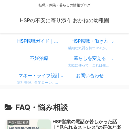
転職・保険・暮らしの情報ブログ
HSPの不安に寄り添う おかねの幼稚園
HSP転職ガイド｜仕事を変えるべきか迷ったときに読む、共感と気づきのスタートページ
HSP転職・働き方
繊細な気質を持つHSPが、自分に合った働き方を見つけるための情報をまとめています。 営業職での転職体験談や、向いている仕事・避けたい職場の特徴など、リアルな視点からお届け。 「もう我慢しない」働き方を一緒に考えてみませんか？
不妊治療
暮らしを変える
実際に使って「これは生活が変わった！」と感じた商品・サービスのレビューをまとめています。 デロンギのコーヒーマシンやドラム式洗濯機など、日常がちょっと豊かになるリアルな使用感をお届け。 迷っている方の参考になればうれしいです。
マネー・ライフ設計
お問い合わせ
家計管理、住宅ローン、保険、ふるさと納税など、暮らしのお金にまつわる情報をわかりやすく解説。 無理せず・不安なく、将来に備えるためのヒントをまとめています。 どれも実体験をベースに、生活者目線で書いています。
FAQ・悩み相談
HSP営業の電話が苦しかった話
FAQ・悩み相談
｜”見られるストレス”の正体と楽