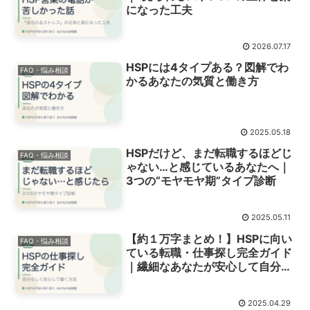
になった工夫
2026.07.17
HSPには4タイプある？図解でわ
FAQ・悩み相談
かるあなたの気質と働き方
2025.05.18
HSPだけど、まだ転職するほどじ
FAQ・悩み相談
ゃない…と感じているあなたへ｜
3つの“モヤモヤ期”タイプ診断
2025.05.11
【約１万字まとめ！】HSPに向い
FAQ・悩み相談
ている転職・仕事探し完全ガイド
｜繊細なあなたが安心して自分ら
しく働く方法
2025.04.29