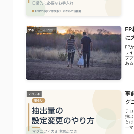
F
マネー・ライフ設計
に
FP
ライ
フプ
ある
事
デロンギ
グ
デロ
抽出
とは
ーマ