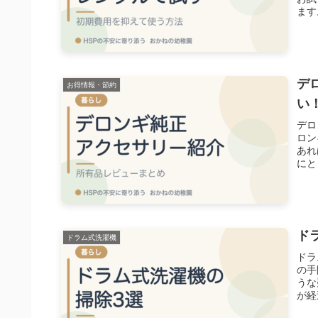
ます
デ
お得情報・節約
い
デロ
ロン
あれ
にと
ド
ドラム式洗濯機
ドラ
の手
うな
が経