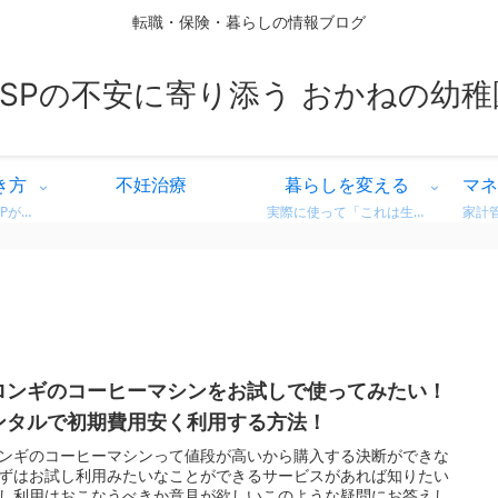
転職・保険・暮らしの情報ブログ
HSPの不安に寄り添う おかねの幼稚
き方
不妊治療
暮らしを変える
マネ
繊細な気質を持つHSPが、自分に合った働き方を見つけるための情報をまとめています。 営業職での転職体験談や、向いている仕事・避けたい職場の特徴など、リアルな視点からお届け。 「もう我慢しない」働き方を一緒に考えてみませんか？
実際に使って「これは生活が変わった！」と感じた商品・サービスのレビューをまとめています。 デロンギのコーヒーマシンやドラム式洗濯機など、日常がちょっと豊かになるリアルな使用感をお届け。 迷っている方の参考になればうれしいです。
ロンギのコーヒーマシンをお試しで使ってみたい！
ンタルで初期費用安く利用する方法！
ンギのコーヒーマシンって値段が高いから購入する決断ができな
ずはお試し利用みたいなことができるサービスがあれば知りたい
し利用はおこなうべきか意見が欲しいこのような疑問にお答えし