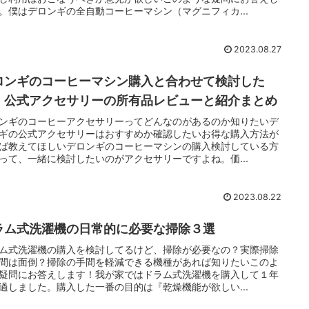
。僕はデロンギの全自動コーヒーマシン（マグニフィカ...
2023.08.27
ロンギのコーヒーマシン購入と合わせて検討した
！公式アクセサリーの所有品レビューと紹介まとめ
ンギのコーヒーアクセサリーってどんなのがあるのか知りたいデ
ギの公式アクセサリーはおすすめか確認したいお得な購入方法が
ば教えてほしいデロンギのコーヒーマシンの購入検討している方
って、一緒に検討したいのがアクセサリーですよね。価...
2023.08.22
ラム式洗濯機の日常的に必要な掃除３選
ム式洗濯機の購入を検討してるけど、掃除が必要なの？実際掃除
間は面倒？掃除の手間を軽減できる機種があれば知りたいこのよ
疑問にお答えします！我が家ではドラム式洗濯機を購入して１年
過しました。購入した一番の目的は『乾燥機能が欲しい...