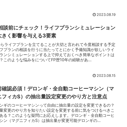
2023.08.19
P相談前にチェック！ライフプランシミュレーション
大きく影響を与える3要素
からライフプランを立てることが大切と言われて今度相談する予定
フプランの相談を行うに当たってとにかく予備知識が欲しいライ
ランシミュレーションする上で抑えておくべき簡単なポイントは
？このような悩みをについてFP歴10年の経験があ...
2023.08.15
前確認必須！デロンギ・全自動コーヒーマシン（マ
ニフィカS）の抽出量設定変更のやり方と注意点
ンギのコーヒーマシンって自由に抽出量の設定を変更できるの？
量変更のやり方を知りたい設定を変更する前に気をつけるべきこ
ある？このような疑問にお応えします。デロンギ・全自動コーヒ
シン（マグニフィカS）は抽出量が変更可能デロンギの...