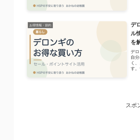
デ
お得情報・節約
ル
を
デロ
自分
く、
す。
スポ