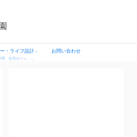
園
ー・ライフ設計
お問い合わせ
家計管理、住宅ローン、保険、ふるさと納税など、暮らしのお金にまつわる情報をわかりやすく解説。 無理せず・不安なく、将来に備えるためのヒントをまとめています。 どれも実体験をベースに、生活者目線で書いています。