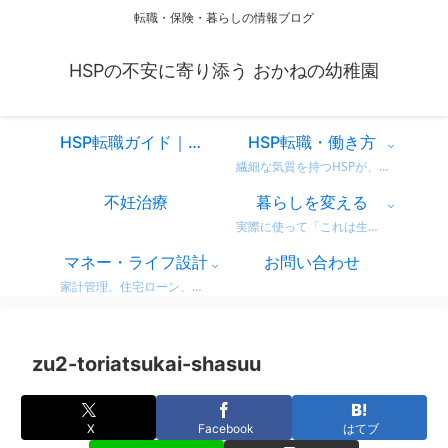
転職・保険・暮らしの情報ブログ
HSPの不安に寄り添う おかねの幼稚園
HSP転職ガイド｜仕事を変えるべきか迷ったときに読む、共感と気づきのスタートページ
HSP転職・働き方
繊細な気質を持つHSPが、自分に合った働き方を見つけるための情報をまとめています。 営業職での転職体験談や、向いている仕事・避けたい職場の特徴など、リアルな視点からお届け。 「もう我慢しない」働き方を一緒に考えてみませんか？
不妊治療
暮らしを変える
実際に使って「これは生活が変わった！」と感じた商品・サービスのレビューをまとめています。 デロンギのコーヒーマシンやドラム式洗濯機など、日常がちょっと豊かになるリアルな使用感をお届け。 迷っている方の参考になればうれしいです。
マネー・ライフ設計
お問い合わせ
家計管理、住宅ローン、保険、ふるさと納税など、暮らしのお金にまつわる情報をわかりやすく解説。 無理せず・不安なく、将来に備えるためのヒントをまとめています。 どれも実体験をベースに、生活者目線で書いています。
zu2-toriatsukai-shasuu
X
Facebook
はてブ