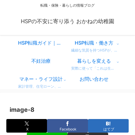
転職・保険・暮らしの情報ブログ
HSPの不安に寄り添う おかねの幼稚園
HSP転職ガイド｜仕事を変えるべきか迷ったときに読む、共感と気づきのスタートページ
HSP転職・働き方
繊細な気質を持つHSPが、自分に合った働き方を見つけるための情報をまとめています。 営業職での転職体験談や、向いている仕事・避けたい職場の特徴など、リアルな視点からお届け。 「もう我慢しない」働き方を一緒に考えてみませんか？
不妊治療
暮らしを変える
実際に使って「これは生活が変わった！」と感じた商品・サービスのレビューをまとめています。 デロンギのコーヒーマシンやドラム式洗濯機など、日常がちょっと豊かになるリアルな使用感をお届け。 迷っている方の参考になればうれしいです。
マネー・ライフ設計
お問い合わせ
家計管理、住宅ローン、保険、ふるさと納税など、暮らしのお金にまつわる情報をわかりやすく解説。 無理せず・不安なく、将来に備えるためのヒントをまとめています。 どれも実体験をベースに、生活者目線で書いています。
image-8
X
Facebook
はてブ