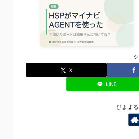
シ
X
LINE
ぴよまる