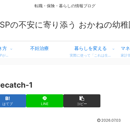
転職・保険・暮らしの情報ブログ
HSPの不安に寄り添う おかねの幼稚
き方
不妊治療
暮らしを変える
マネ
繊細な気質を持つHSPが、自分に合った働き方を見つけるための情報をまとめています。 営業職での転職体験談や、向いている仕事・避けたい職場の特徴など、リアルな視点からお届け。 「もう我慢しない」働き方を一緒に考えてみませんか？
実際に使って「これは生活が変わった！」と感じた商品・サービスのレビューをまとめています。 デロンギのコーヒーマシンやドラム式洗濯機など、日常がちょっと豊かになるリアルな使用感をお届け。 迷っている方の参考になればうれしいです。
ecatch-1
はてブ
LINE
コピー
2026.07.03