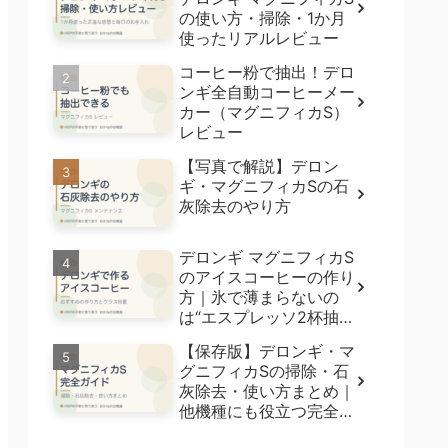
の使い方・掃除・1か月
使ったリアルレビュー
コーヒー粉で抽出！デロ
ンギ全自動コーヒーメー
カー（マグニフィカS）
レビュー
【写真で解説】デロン
ギ・マグニフィカSの石
灰除去のやり方
デロンギ マグニフィカS
のアイスコーヒーの作り
方｜氷で薄まらないの
は“エスプレッソ2杯抽
出”【5種飲み比べ】
【保存版】デロンギ・マ
グニフィカSの掃除・石
灰除去・使い方まとめ｜
他機種にも役立つ完全ガ
イド