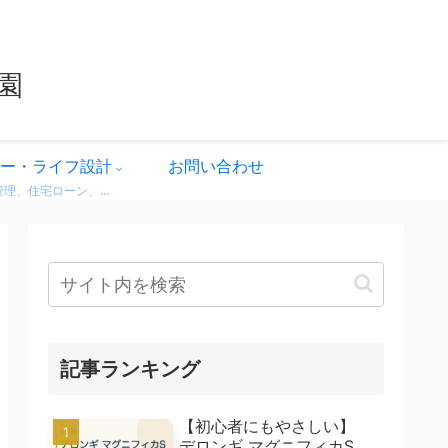
園
ー・ライフ設計
お問い合わせ
家計管理、住宅ローン、保険、ふるさと納税など、暮らしのお金にまつわる情報をわかりやすく解説。 無理せず・不安なく、将来に備えるためのヒントをまとめています。 どれも実体験をベースに、生活者目線で書いています。
記事ランキング
【初心者にもやさしい】
デロンギ マグニフィカS