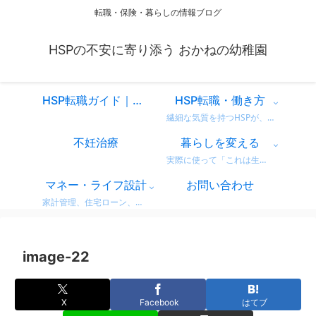
転職・保険・暮らしの情報ブログ
HSPの不安に寄り添う おかねの幼稚園
HSP転職ガイド｜仕事を変えるべきか迷ったときに読む、共感と気づきのスタートページ
HSP転職・働き方
繊細な気質を持つHSPが、自分に合った働き方を見つけるための情報をまとめています。 営業職での転職体験談や、向いている仕事・避けたい職場の特徴など、リアルな視点からお届け。 「もう我慢しない」働き方を一緒に考えてみませんか？
不妊治療
暮らしを変える
実際に使って「これは生活が変わった！」と感じた商品・サービスのレビューをまとめています。 デロンギのコーヒーマシンやドラム式洗濯機など、日常がちょっと豊かになるリアルな使用感をお届け。 迷っている方の参考になればうれしいです。
マネー・ライフ設計
お問い合わせ
家計管理、住宅ローン、保険、ふるさと納税など、暮らしのお金にまつわる情報をわかりやすく解説。 無理せず・不安なく、将来に備えるためのヒントをまとめています。 どれも実体験をベースに、生活者目線で書いています。
image-22
X
Facebook
はてブ