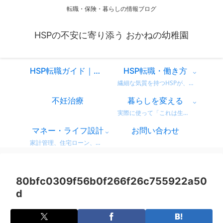
転職・保険・暮らしの情報ブログ
HSPの不安に寄り添う おかねの幼稚園
HSP転職ガイド｜仕事を変えるべきか迷ったときに読む、共感と気づきのスタートページ
HSP転職・働き方
繊細な気質を持つHSPが、自分に合った働き方を見つけるための情報をまとめています。 営業職での転職体験談や、向いている仕事・避けたい職場の特徴など、リアルな視点からお届け。 「もう我慢しない」働き方を一緒に考えてみませんか？
不妊治療
暮らしを変える
実際に使って「これは生活が変わった！」と感じた商品・サービスのレビューをまとめています。 デロンギのコーヒーマシンやドラム式洗濯機など、日常がちょっと豊かになるリアルな使用感をお届け。 迷っている方の参考になればうれしいです。
マネー・ライフ設計
お問い合わせ
家計管理、住宅ローン、保険、ふるさと納税など、暮らしのお金にまつわる情報をわかりやすく解説。 無理せず・不安なく、将来に備えるためのヒントをまとめています。 どれも実体験をベースに、生活者目線で書いています。
80bfc0309f56b0f266f26c755922a50
d