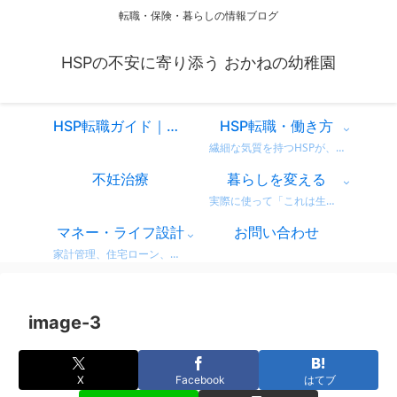
転職・保険・暮らしの情報ブログ
HSPの不安に寄り添う おかねの幼稚園
HSP転職ガイド｜仕事を変えるべきか迷ったときに読む、共感と気づきのスタートページ
HSP転職・働き方
繊細な気質を持つHSPが、自分に合った働き方を見つけるための情報をまとめています。 営業職での転職体験談や、向いている仕事・避けたい職場の特徴など、リアルな視点からお届け。 「もう我慢しない」働き方を一緒に考えてみませんか？
不妊治療
暮らしを変える
実際に使って「これは生活が変わった！」と感じた商品・サービスのレビューをまとめています。 デロンギのコーヒーマシンやドラム式洗濯機など、日常がちょっと豊かになるリアルな使用感をお届け。 迷っている方の参考になればうれしいです。
マネー・ライフ設計
お問い合わせ
家計管理、住宅ローン、保険、ふるさと納税など、暮らしのお金にまつわる情報をわかりやすく解説。 無理せず・不安なく、将来に備えるためのヒントをまとめています。 どれも実体験をベースに、生活者目線で書いています。
image-3
X
Facebook
はてブ