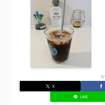
シ
X
LINE