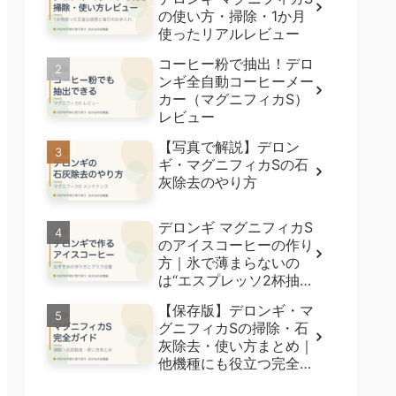
の使い方・掃除・1か月
使ったリアルレビュー
コーヒー粉で抽出！デロ
ンギ全自動コーヒーメー
カー（マグニフィカS）
レビュー
【写真で解説】デロン
ギ・マグニフィカSの石
灰除去のやり方
デロンギ マグニフィカS
のアイスコーヒーの作り
方｜氷で薄まらないの
は“エスプレッソ2杯抽
出”【5種飲み比べ】
【保存版】デロンギ・マ
グニフィカSの掃除・石
灰除去・使い方まとめ｜
他機種にも役立つ完全ガ
イド