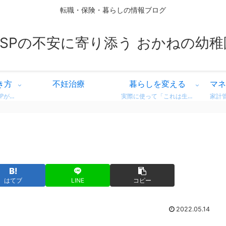
転職・保険・暮らしの情報ブログ
HSPの不安に寄り添う おかねの幼稚
き方
不妊治療
暮らしを変える
マネ
繊細な気質を持つHSPが、自分に合った働き方を見つけるための情報をまとめています。 営業職での転職体験談や、向いている仕事・避けたい職場の特徴など、リアルな視点からお届け。 「もう我慢しない」働き方を一緒に考えてみませんか？
実際に使って「これは生活が変わった！」と感じた商品・サービスのレビューをまとめています。 デロンギのコーヒーマシンやドラム式洗濯機など、日常がちょっと豊かになるリアルな使用感をお届け。 迷っている方の参考になればうれしいです。
はてブ
LINE
コピー
2022.05.14