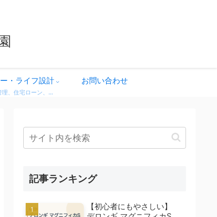
園
ー・ライフ設計
お問い合わせ
家計管理、住宅ローン、保険、ふるさと納税など、暮らしのお金にまつわる情報をわかりやすく解説。 無理せず・不安なく、将来に備えるためのヒントをまとめています。 どれも実体験をベースに、生活者目線で書いています。
記事ランキング
【初心者にもやさしい】
デロンギ マグニフィカS