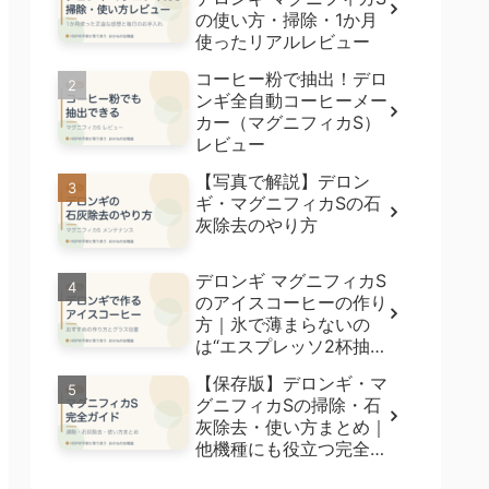
の使い方・掃除・1か月
使ったリアルレビュー
コーヒー粉で抽出！デロ
ンギ全自動コーヒーメー
カー（マグニフィカS）
レビュー
【写真で解説】デロン
ギ・マグニフィカSの石
灰除去のやり方
デロンギ マグニフィカS
のアイスコーヒーの作り
方｜氷で薄まらないの
は“エスプレッソ2杯抽
出”【5種飲み比べ】
【保存版】デロンギ・マ
グニフィカSの掃除・石
灰除去・使い方まとめ｜
他機種にも役立つ完全ガ
イド