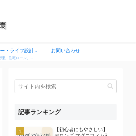
園
ー・ライフ設計
お問い合わせ
家計管理、住宅ローン、保険、ふるさと納税など、暮らしのお金にまつわる情報をわかりやすく解説。 無理せず・不安なく、将来に備えるためのヒントをまとめています。 どれも実体験をベースに、生活者目線で書いています。
記事ランキング
【初心者にもやさしい】
デロンギ マグニフィカS