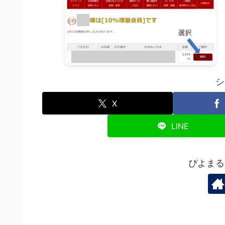
シ
X
LINE
ぴよまる