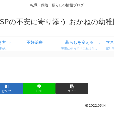
転職・保険・暮らしの情報ブログ
HSPの不安に寄り添う おかねの幼稚
き方
不妊治療
暮らしを変える
マネ
繊細な気質を持つHSPが、自分に合った働き方を見つけるための情報をまとめています。 営業職での転職体験談や、向いている仕事・避けたい職場の特徴など、リアルな視点からお届け。 「もう我慢しない」働き方を一緒に考えてみませんか？
実際に使って「これは生活が変わった！」と感じた商品・サービスのレビューをまとめています。 デロンギのコーヒーマシンやドラム式洗濯機など、日常がちょっと豊かになるリアルな使用感をお届け。 迷っている方の参考になればうれしいです。
はてブ
LINE
コピー
2022.05.14