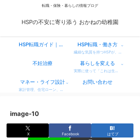
転職・保険・暮らしの情報ブログ
HSPの不安に寄り添う おかねの幼稚園
HSP転職ガイド｜仕事を変えるべきか迷ったときに読む、共感と気づきのスタートページ
HSP転職・働き方
繊細な気質を持つHSPが、自分に合った働き方を見つけるための情報をまとめています。 営業職での転職体験談や、向いている仕事・避けたい職場の特徴など、リアルな視点からお届け。 「もう我慢しない」働き方を一緒に考えてみませんか？
不妊治療
暮らしを変える
実際に使って「これは生活が変わった！」と感じた商品・サービスのレビューをまとめています。 デロンギのコーヒーマシンやドラム式洗濯機など、日常がちょっと豊かになるリアルな使用感をお届け。 迷っている方の参考になればうれしいです。
マネー・ライフ設計
お問い合わせ
家計管理、住宅ローン、保険、ふるさと納税など、暮らしのお金にまつわる情報をわかりやすく解説。 無理せず・不安なく、将来に備えるためのヒントをまとめています。 どれも実体験をベースに、生活者目線で書いています。
image-10
X
Facebook
はてブ