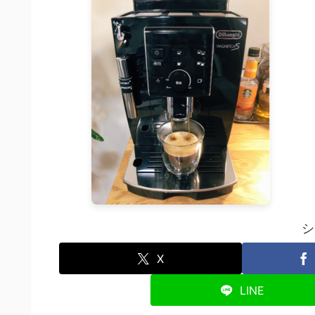
シ
X
LINE