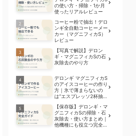
の使い方・掃除・1か月
使ったリアルレビュー
コーヒー粉で抽出！デロ
ンギ全自動コーヒーメー
カー（マグニフィカS）
レビュー
【写真で解説】デロン
ギ・マグニフィカSの石
灰除去のやり方
デロンギ マグニフィカS
のアイスコーヒーの作り
方｜氷で薄まらないの
は“エスプレッソ2杯抽
出”【5種飲み比べ】
【保存版】デロンギ・マ
グニフィカSの掃除・石
灰除去・使い方まとめ｜
他機種にも役立つ完全ガ
イド