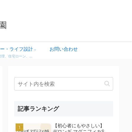
園
ー・ライフ設計
お問い合わせ
家計管理、住宅ローン、保険、ふるさと納税など、暮らしのお金にまつわる情報をわかりやすく解説。 無理せず・不安なく、将来に備えるためのヒントをまとめています。 どれも実体験をベースに、生活者目線で書いています。
記事ランキング
【初心者にもやさしい】
デロンギ マグニフィカS