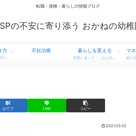
転職・保険・暮らしの情報ブログ
HSPの不安に寄り添う おかねの幼稚
き方
不妊治療
暮らしを変える
マネ
繊細な気質を持つHSPが、自分に合った働き方を見つけるための情報をまとめています。 営業職での転職体験談や、向いている仕事・避けたい職場の特徴など、リアルな視点からお届け。 「もう我慢しない」働き方を一緒に考えてみませんか？
実際に使って「これは生活が変わった！」と感じた商品・サービスのレビューをまとめています。 デロンギのコーヒーマシンやドラム式洗濯機など、日常がちょっと豊かになるリアルな使用感をお届け。 迷っている方の参考になればうれしいです。
はてブ
LINE
コピー
2021.03.02