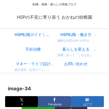
転職・保険・暮らしの情報ブログ
HSPの不安に寄り添う おかねの幼稚園
HSP転職ガイド｜仕事を変えるべきか迷ったときに読む、共感と気づきのスタートページ
HSP転職・働き方
繊細な気質を持つHSPが、自分に合った働き方を見つけるための情報をまとめています。 営業職での転職体験談や、向いている仕事・避けたい職場の特徴など、リアルな視点からお届け。 「もう我慢しない」働き方を一緒に考えてみませんか？
不妊治療
暮らしを変える
実際に使って「これは生活が変わった！」と感じた商品・サービスのレビューをまとめています。 デロンギのコーヒーマシンやドラム式洗濯機など、日常がちょっと豊かになるリアルな使用感をお届け。 迷っている方の参考になればうれしいです。
マネー・ライフ設計
お問い合わせ
家計管理、住宅ローン、保険、ふるさと納税など、暮らしのお金にまつわる情報をわかりやすく解説。 無理せず・不安なく、将来に備えるためのヒントをまとめています。 どれも実体験をベースに、生活者目線で書いています。
image-34
X
Facebook
はてブ