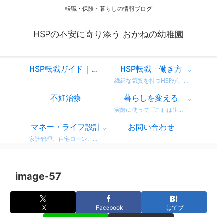
転職・保険・暮らしの情報ブログ
HSPの不安に寄り添う おかねの幼稚園
HSP転職ガイド｜仕事を変えるべきか迷ったときに読む、共感と気づきのスタートページ
HSP転職・働き方
繊細な気質を持つHSPが、自分に合った働き方を見つけるための情報をまとめています。 営業職での転職体験談や、向いている仕事・避けたい職場の特徴など、リアルな視点からお届け。 「もう我慢しない」働き方を一緒に考えてみませんか？
不妊治療
暮らしを変える
実際に使って「これは生活が変わった！」と感じた商品・サービスのレビューをまとめています。 デロンギのコーヒーマシンやドラム式洗濯機など、日常がちょっと豊かになるリアルな使用感をお届け。 迷っている方の参考になればうれしいです。
マネー・ライフ設計
お問い合わせ
家計管理、住宅ローン、保険、ふるさと納税など、暮らしのお金にまつわる情報をわかりやすく解説。 無理せず・不安なく、将来に備えるためのヒントをまとめています。 どれも実体験をベースに、生活者目線で書いています。
image-57
X
Facebook
はてブ