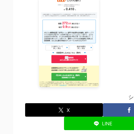
シ
X
LINE