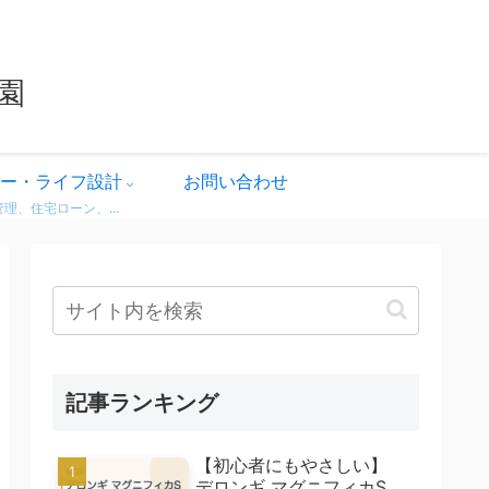
園
ー・ライフ設計
お問い合わせ
家計管理、住宅ローン、保険、ふるさと納税など、暮らしのお金にまつわる情報をわかりやすく解説。 無理せず・不安なく、将来に備えるためのヒントをまとめています。 どれも実体験をベースに、生活者目線で書いています。
記事ランキング
【初心者にもやさしい】
デロンギ マグニフィカS