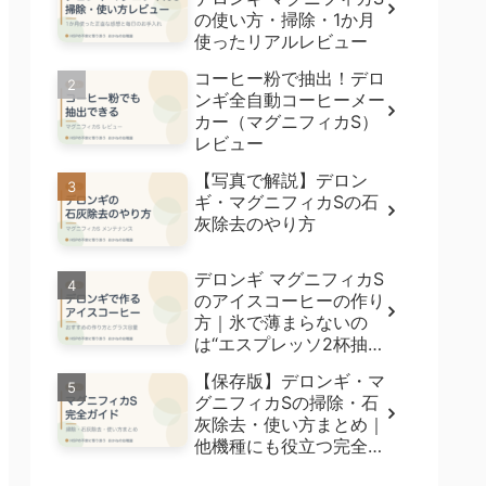
の使い方・掃除・1か月
使ったリアルレビュー
コーヒー粉で抽出！デロ
ンギ全自動コーヒーメー
カー（マグニフィカS）
レビュー
【写真で解説】デロン
ギ・マグニフィカSの石
灰除去のやり方
デロンギ マグニフィカS
のアイスコーヒーの作り
方｜氷で薄まらないの
は“エスプレッソ2杯抽
出”【5種飲み比べ】
【保存版】デロンギ・マ
グニフィカSの掃除・石
灰除去・使い方まとめ｜
他機種にも役立つ完全ガ
イド