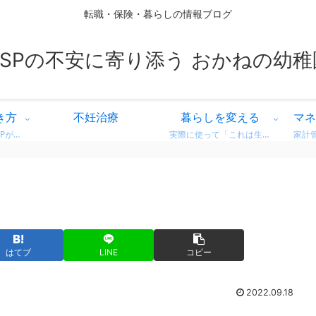
転職・保険・暮らしの情報ブログ
HSPの不安に寄り添う おかねの幼稚
き方
不妊治療
暮らしを変える
マネ
繊細な気質を持つHSPが、自分に合った働き方を見つけるための情報をまとめています。 営業職での転職体験談や、向いている仕事・避けたい職場の特徴など、リアルな視点からお届け。 「もう我慢しない」働き方を一緒に考えてみませんか？
実際に使って「これは生活が変わった！」と感じた商品・サービスのレビューをまとめています。 デロンギのコーヒーマシンやドラム式洗濯機など、日常がちょっと豊かになるリアルな使用感をお届け。 迷っている方の参考になればうれしいです。
はてブ
LINE
コピー
2022.09.18