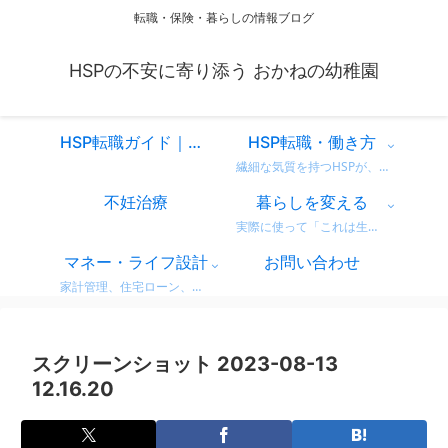
転職・保険・暮らしの情報ブログ
HSPの不安に寄り添う おかねの幼稚園
HSP転職ガイド｜仕事を変えるべきか迷ったときに読む、共感と気づきのスタートページ
HSP転職・働き方
繊細な気質を持つHSPが、自分に合った働き方を見つけるための情報をまとめています。 営業職での転職体験談や、向いている仕事・避けたい職場の特徴など、リアルな視点からお届け。 「もう我慢しない」働き方を一緒に考えてみませんか？
不妊治療
暮らしを変える
実際に使って「これは生活が変わった！」と感じた商品・サービスのレビューをまとめています。 デロンギのコーヒーマシンやドラム式洗濯機など、日常がちょっと豊かになるリアルな使用感をお届け。 迷っている方の参考になればうれしいです。
マネー・ライフ設計
お問い合わせ
家計管理、住宅ローン、保険、ふるさと納税など、暮らしのお金にまつわる情報をわかりやすく解説。 無理せず・不安なく、将来に備えるためのヒントをまとめています。 どれも実体験をベースに、生活者目線で書いています。
スクリーンショット 2023-08-13
12.16.20