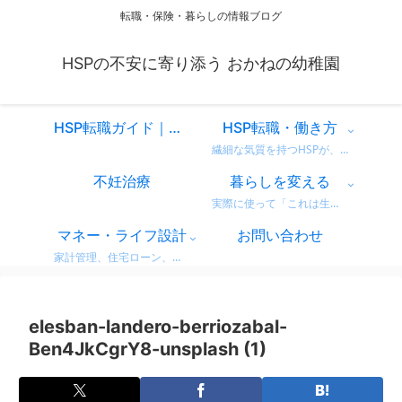
転職・保険・暮らしの情報ブログ
HSPの不安に寄り添う おかねの幼稚園
HSP転職ガイド｜仕事を変えるべきか迷ったときに読む、共感と気づきのスタートページ
HSP転職・働き方
繊細な気質を持つHSPが、自分に合った働き方を見つけるための情報をまとめています。 営業職での転職体験談や、向いている仕事・避けたい職場の特徴など、リアルな視点からお届け。 「もう我慢しない」働き方を一緒に考えてみませんか？
不妊治療
暮らしを変える
実際に使って「これは生活が変わった！」と感じた商品・サービスのレビューをまとめています。 デロンギのコーヒーマシンやドラム式洗濯機など、日常がちょっと豊かになるリアルな使用感をお届け。 迷っている方の参考になればうれしいです。
マネー・ライフ設計
お問い合わせ
家計管理、住宅ローン、保険、ふるさと納税など、暮らしのお金にまつわる情報をわかりやすく解説。 無理せず・不安なく、将来に備えるためのヒントをまとめています。 どれも実体験をベースに、生活者目線で書いています。
elesban-landero-berriozabal-
Ben4JkCgrY8-unsplash (1)