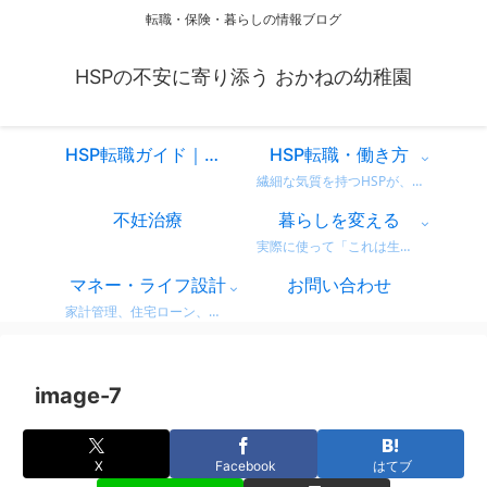
転職・保険・暮らしの情報ブログ
HSPの不安に寄り添う おかねの幼稚園
HSP転職ガイド｜仕事を変えるべきか迷ったときに読む、共感と気づきのスタートページ
HSP転職・働き方
繊細な気質を持つHSPが、自分に合った働き方を見つけるための情報をまとめています。 営業職での転職体験談や、向いている仕事・避けたい職場の特徴など、リアルな視点からお届け。 「もう我慢しない」働き方を一緒に考えてみませんか？
不妊治療
暮らしを変える
実際に使って「これは生活が変わった！」と感じた商品・サービスのレビューをまとめています。 デロンギのコーヒーマシンやドラム式洗濯機など、日常がちょっと豊かになるリアルな使用感をお届け。 迷っている方の参考になればうれしいです。
マネー・ライフ設計
お問い合わせ
家計管理、住宅ローン、保険、ふるさと納税など、暮らしのお金にまつわる情報をわかりやすく解説。 無理せず・不安なく、将来に備えるためのヒントをまとめています。 どれも実体験をベースに、生活者目線で書いています。
image-7
X
Facebook
はてブ