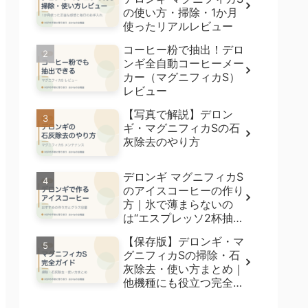
の使い方・掃除・1か月
使ったリアルレビュー
コーヒー粉で抽出！デロ
ンギ全自動コーヒーメー
カー（マグニフィカS）
レビュー
【写真で解説】デロン
ギ・マグニフィカSの石
灰除去のやり方
デロンギ マグニフィカS
のアイスコーヒーの作り
方｜氷で薄まらないの
は“エスプレッソ2杯抽
出”【5種飲み比べ】
【保存版】デロンギ・マ
グニフィカSの掃除・石
灰除去・使い方まとめ｜
他機種にも役立つ完全ガ
イド