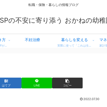
転職・保険・暮らしの情報ブログ
HSPの不安に寄り添う おかねの幼稚
き方
不妊治療
暮らしを変える
マネ
繊細な気質を持つHSPが、自分に合った働き方を見つけるための情報をまとめています。 営業職での転職体験談や、向いている仕事・避けたい職場の特徴など、リアルな視点からお届け。 「もう我慢しない」働き方を一緒に考えてみませんか？
実際に使って「これは生活が変わった！」と感じた商品・サービスのレビューをまとめています。 デロンギのコーヒーマシンやドラム式洗濯機など、日常がちょっと豊かになるリアルな使用感をお届け。 迷っている方の参考になればうれしいです。
はてブ
LINE
コピー
2022.07.30