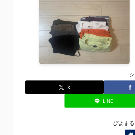
シ
X
LINE
ぴよまる