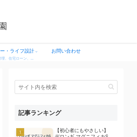
園
ー・ライフ設計
お問い合わせ
家計管理、住宅ローン、保険、ふるさと納税など、暮らしのお金にまつわる情報をわかりやすく解説。 無理せず・不安なく、将来に備えるためのヒントをまとめています。 どれも実体験をベースに、生活者目線で書いています。
記事ランキング
【初心者にもやさしい】
デロンギ マグニフィカS